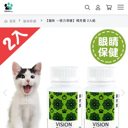
【貓咪 －視力保健】睛亮寶 2入組
首頁
貓咪保健