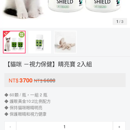
1
/
3
【貓咪 －視力保健】睛亮寶 2入組
3700
NT$
6600
NT$
◆ 60顆 / 瓶，一組 2 瓶
◆ 護眼黃金10:2比例配方
◆ 保持貓咪眼睛明亮
◆ 保護眼睛和視力健康
-
+