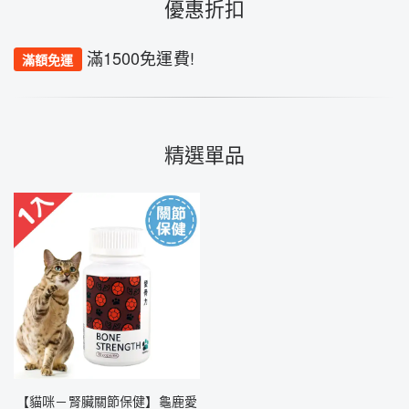
優惠折扣
滿1500免運費!
滿額免運
精選單品
【貓咪－腎臟關節保健】龜鹿愛