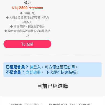
骨力
2500
NT$
5000
NT$
◆ 30顆 / 瓶
◆ 人類食品級原料龜鹿雙寶（鹿角
+龜板）
◆ 骨質保健，補充關節養分
◆ 適合高齡和高活動量的貓咪維持活
力
選購
已經是會員？
請登入
，可方便您管理訂單。
不是會員？
立即註冊
， 下次即可快速結帳！
目前已經選購