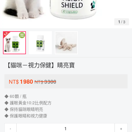
1
/
3
【貓咪－視力保健】睛亮寶
1980
NT$
3300
NT$
◆ 60顆 / 瓶
◆ 護眼黃金10:2比例配方
◆ 保持貓咪眼睛明亮
◆ 保護眼睛和視力健康
-
+