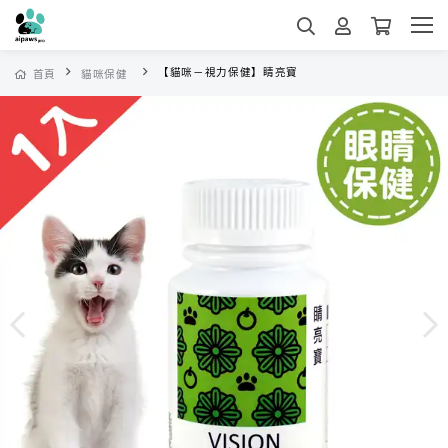
【貓咪－視力保健】睛亮寶
首頁
貓咪保健