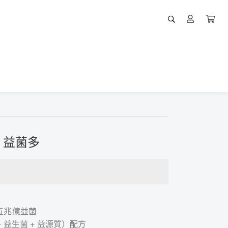
】益菌多
五兆億益菌
 益生菌 + 益源質）配方