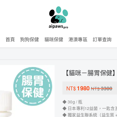
首頁
狗狗保健
貓咪保健
港澳專區
訂單查詢
【貓咪－腸胃保健
1980
NT$
3300
NT$
◆ 30g / 瓶
◆ 日本專利12益菌，一匙含
◆ 獨家益生聯系統（益生質 +