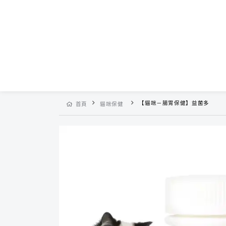
【貓咪－腸胃保健】益菌多
首頁
貓咪保健