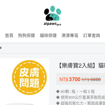
首頁
狗狗保健
貓咪保健
港澳專區
訂單查詢
家
【樂膚寶2入組】
3700
NT$
6600
NT$
◆ 60顆 / 瓶，一組 2 瓶
◆ 使用900公斤薑黃萃取
◆ 超強抗氧化力，幫助皮膚