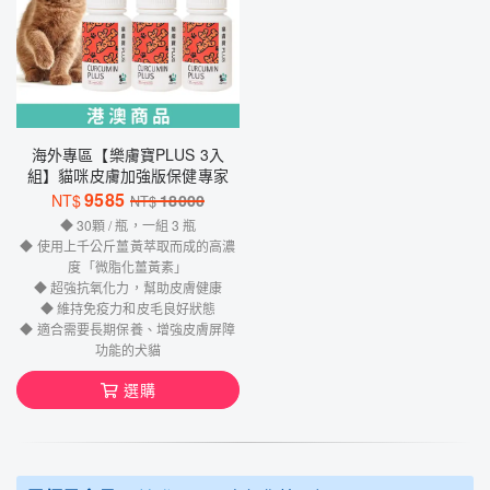
海外專區【樂膚寶PLUS 3入
組】貓咪皮膚加強版保健專家
9585
NT$
18000
NT$
◆ 30顆 / 瓶，一組 3 瓶
◆ 使用上千公斤薑黃萃取而成的高濃
度「微脂化薑黃素」
◆ 超強抗氧化力，幫助皮膚健康
◆ 維持免疫力和皮毛良好狀態
◆ 適合需要長期保養、增強皮膚屏障
功能的犬貓
選購