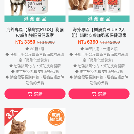
海外專區【樂膚寶PLUS】狗貓
海外專區【樂膚寶PLUS 2入
皮膚加強版保健專家
組】貓咪皮膚加強版保健專家
3350
6390
NT$
6000
NT$
12000
NT$
NT$
◆ 30顆 / 瓶
◆ 30顆 / 瓶，一組 2 瓶
◆ 使用上千公斤薑黃萃取而成的高濃
◆ 使用上千公斤薑黃萃取而成的高濃
度「微脂化薑黃素」
度「微脂化薑黃素」
◆ 超強抗氧化力，幫助皮膚健康
◆ 超強抗氧化力，幫助皮膚健康
◆ 維持免疫力和皮毛良好狀態
◆ 維持免疫力和皮毛良好狀態
◆ 適合需要長期保養、增強皮膚屏障
◆ 適合需要長期保養、增強皮膚屏障
功能的犬貓
功能的犬貓
選購
選購