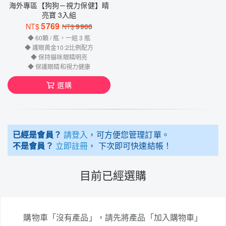
海外專區【狗狗－視力保健】睛
亮寶 3入組
5769
NT$
9900
NT$
◆ 60顆 / 瓶，一組 3 瓶
◆ 護眼黃金10:2比例配方
◆ 保持貓咪眼睛明亮
◆ 保護眼睛和視力健康
選購
已經是會員？
請登入
，可方便您管理訂單。
不是會員？
立即註冊
， 下次即可快速結帳！
目前已經選購
購物車「沒有產品」，請先將產品「加入購物車」